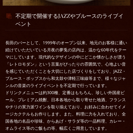
不定期で開催するJAZZやブルースのライブイ
ベント
長田のバーとして、1999年のオープン以来、地元のお客様に通い
続けていただいている月夜の夢兎の店内は、温かな60年代をテー
マにしています。現代的なデザインの中にどこか懐かしさが漂う
「レトロモダン」という言葉がぴったりの雰囲気で、心地よい音
を感じていただくことを大切にした店づくりをしており、JAZZ・
ブルース・ポップスから和太鼓や津軽三味線等まで、様々なジャ
ンルの音楽のライブイベントを不定期で行っています。
ドリンクメニューは約300種、定番はもちろん、珍しい外国産ビ
ール、プレミアム焼酎、日本各地から取り寄せた地酒、フランス
やチリの実力派ワインを取り揃えており、お好みに合わせてイメ
ージカクテルもお作りします。また、料理に力を入れており、全
国各地の名品や珍味、からあげ・サラダ等の一品料理、カレー・
オムライス等のご飯もの等、幅広くご用意しています。