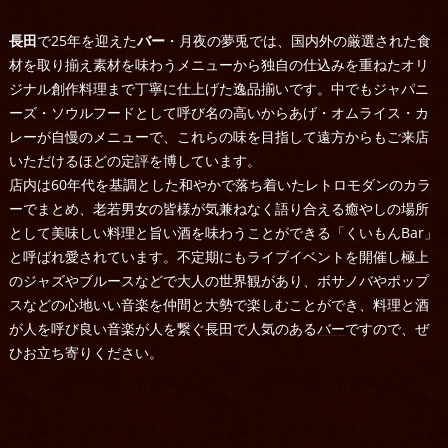
長田
で25年を迎えた
バー
・月夜の夢兎では、国内外の厳選された食
材を取り揃え素材を味わうメニューから独自の仕込みを重ねたオリ
ジナル創作料理まで丁寧に仕上げた逸品揃いです。中でもジャパニ
ーズ・ソウルフードとして呼び名の高いからあげ・オムライス・カ
レーが自慢のメニューで、これらの味を目指して遠方からもご来店
いただけるほどの定評を博しています。
店内は60年代を基調とした和やかで落ち着いたレトロモダンのカラ
ーでまとめ、老若男女の皆様が気兼ねなく語り合える癒やしの場所
として美味しい料理と旨い酒を味わうことができる「くいもんBar」
と呼ばれ愛されています。不定期にもライブイベントを開催し極上
のジャズやブルースなどで大人の世界観があり、ボサノバやポップ
スなどの心地いい音楽を仲間と大勢で楽しむことができ、料理と酒
が人を呼び良い音楽が人を繋ぐ
長田
で人気のある
バー
ですので、ぜ
ひお立ち寄りください。