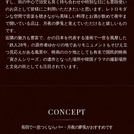
すし、街の中心で治安も良く待ち合わせや特別な日にも普段使い
のお店として皆様にご利用いただきたいと思います。レトロモダ
ンな空間で音楽を聴きながら美味しい料理とお酒が飲めて夜中ま
で開いている店は、月夜の夢兎と覚えていただけると嬉しいもの
です。
近隣の魅力も豊富で、かの日本を代表する漫画で一世を風靡した
「鉄人28号」の原作者ゆかりの地でありモニュメントもそびえ立
つ見応えがある風景や、映画のロケ地としても有名で国民的映画
「寅さんシリーズ」の遺作となった場所や韓国ドラマの撮影場所
と文化の街としても注目されています。
CONCEPT
長田で一息つくならバー・月夜の夢兎がおすすめです