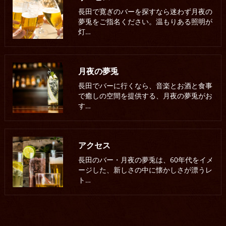
長田で寛ぎのバーを探すなら迷わず月夜の
夢兎をご指名ください。温もりある照明が
灯…
月夜の夢兎
長田でバーに行くなら、音楽とお酒と食事
で癒しの空間を提供する、月夜の夢兎がお
す…
アクセス
長田のバー・月夜の夢兎は、60年代をイメ
ージした、新しさの中に懐かしさが漂うレ
ト…