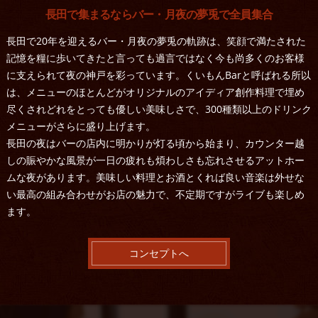
長田で集まるならバー・月夜の夢兎で全員集合
長田で20年を迎えるバー・月夜の夢兎の軌跡は、笑顔で満たされた
記憶を糧に歩いてきたと言っても過言ではなく今も尚多くのお客様
に支えられて夜の神戸を彩っています。くいもんBarと呼ばれる所以
は、メニューのほとんどがオリジナルのアイディア創作料理で埋め
尽くされどれをとっても優しい美味しさで、300種類以上のドリンク
メニューがさらに盛り上げます。
長田の夜はバーの店内に明かりが灯る頃から始まり、カウンター越
しの賑やかな風景が一日の疲れも煩わしさも忘れさせるアットホー
ムな夜があります。美味しい料理とお酒とくれば良い音楽は外せな
い最高の組み合わせがお店の魅力で、不定期ですがライブも楽しめ
ます。
コンセプトへ