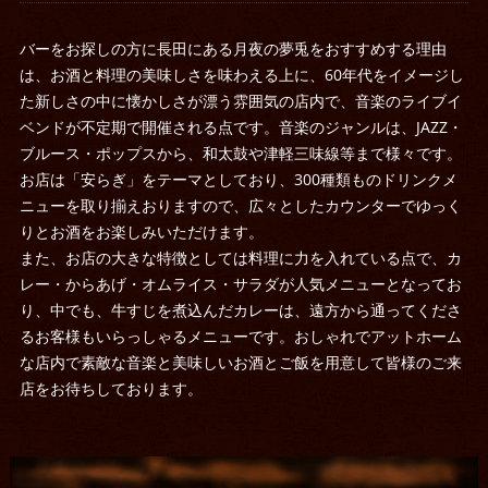
バーをお探しの方に長田にある月夜の夢兎をおすすめする理由
は、お酒と料理の美味しさを味わえる上に、60年代をイメージし
た新しさの中に懐かしさが漂う雰囲気の店内で、音楽のライブイ
ベンドが不定期で開催される点です。音楽のジャンルは、JAZZ・
ブルース・ポップスから、和太鼓や津軽三味線等まで様々です。
お店は「安らぎ」をテーマとしており、300種類ものドリンクメ
ニューを取り揃えおりますので、広々としたカウンターでゆっく
りとお酒をお楽しみいただけます。
また、お店の大きな特徴としては料理に力を入れている点で、カ
レー・からあげ・オムライス・サラダが人気メニューとなってお
り、中でも、牛すじを煮込んだカレーは、遠方から通ってくださ
るお客様もいらっしゃるメニューです。おしゃれでアットホーム
な店内で素敵な音楽と美味しいお酒とご飯を用意して皆様のご来
店をお待ちしております。