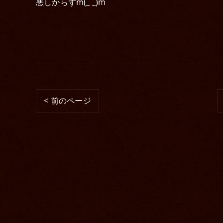
悪しからずm(_ _)m
< 前のページ