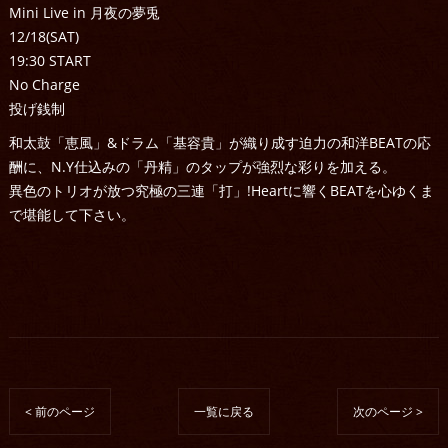
Mini Live in 月夜の夢兎
12/18(SAT)
19:30 START
No Charge
投げ銭制
和太鼓「恵風」&ドラム「基容貴」が織り成す迫力の和洋BEATの応
酬に、N.Y仕込みの「丹精」のタップが強烈な彩りを加える。
異色のトリオが放つ究極の三連「打」!Heartに響くBEATを心ゆくま
で堪能して下さい。
< 前のページ
一覧に戻る
次のページ >