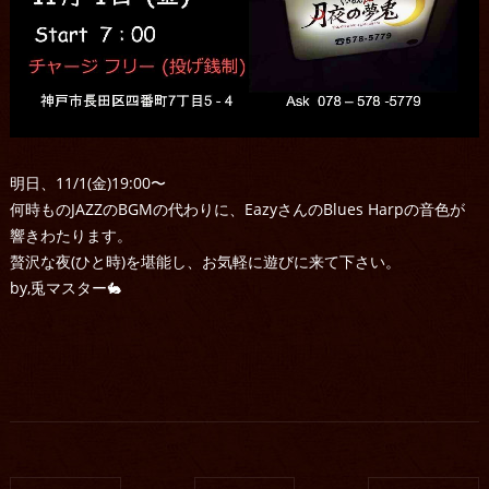
明日、11/1(金)19:00〜
何時ものJAZZのBGMの代わりに、EazyさんのBlues Harpの音色が
響きわたります。
贅沢な夜(ひと時)を堪能し、お気軽に遊びに来て下さい。
by,兎マスター🐇